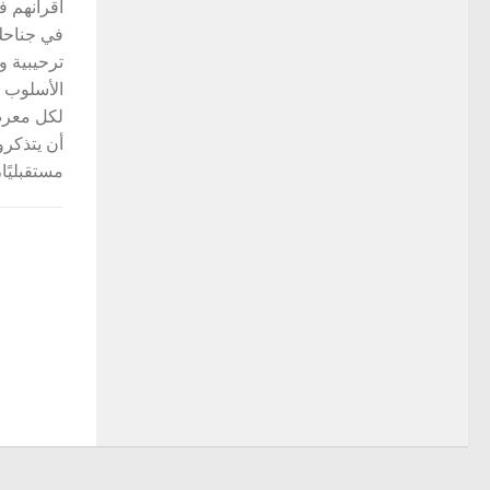
أقرانهم ف
في جناحك.
ترحيبية و
الأسلوب و
لكل معرض
أن يتذكروك
مستقبليًا،