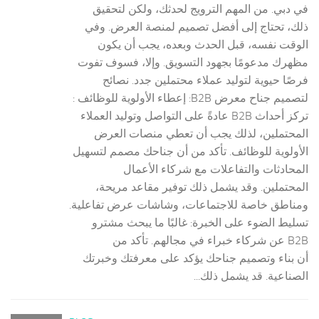
في دبي. من المهم الترويج لحدثك، ولكن لتحقيق
ذلك، تحتاج إلى أفضل تصميم لمنصة العرض. وفي
الوقت نفسه، قبل الحدث وبعده، يجب أن يكون
مظهرك مدعومًا بجهود التسويق. وإلا، فسوف تفوت
فرصًا حيوية لتوليد عملاء محتملين جدد. نصائح
لتصميم جناح معرض B2B: إعطاء الأولوية للوظائف :
تركز أحداث B2B عادةً على التواصل وتوليد العملاء
المحتملين، لذلك يجب أن تعطي منصات العرض
الأولوية للوظائف. تأكد من أن جناحك مصمم لتسهيل
المحادثات والتفاعلات مع شركاء الأعمال
المحتملين. وقد يشمل ذلك توفير مقاعد مريحة،
ومناطق خاصة للاجتماعات، وشاشات عرض تفاعلية.
تسليط الضوء على الخبرة: غالبًا ما يبحث مشترو
B2B عن شركاء خبراء في مجالهم. تأكد من
أن بناء وتصميم جناحك يؤكد على معرفتك وخبرتك
الصناعية. قد يشمل ذلك...