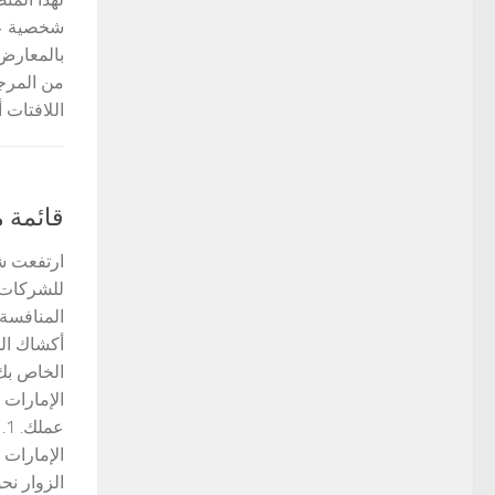
شخصية عل
بالمعارض
من المرجح
اللافتات أ
قائمة 
ارتفعت شع
للشركات ل
المنافسة
أكشاك الم
الخاص بك 
الإمارات 
الإمارات 
الزوار نحو