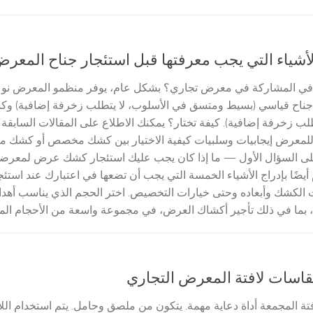
أشياء التي يجب معرفتها قبل استئجار جناح المعر
في المشاركة في معرض تجاري؟ بشكل عام، يوفر منظمو المعرض نوعي
: جناح قياسي (بسيط ومتسق في الأسلوب، لا يتطلب زخرفة إضافية)
طلب زخرفة إضافية). كيفة تختار؟ يمكنك الاطلاع على المقالات السابقة
عرض إيجابيات وسلبيات كيفية الاختيار بين كشك مخصص أو كشك معي
ى السؤال الأول — ما إذا كان يجب عليك استئجار كشك عرض لمعرضك 
 أيضًا بإدراج الأشياء الخمسة التي يجب أن تضعها في اعتبارك عند است
الكشك وأبعاده وحتى خيارات التخصيص. اختر الحجم الذي يناسب أهدا
بما في ذلك تأجير أكشاك العرض، في مجموعة واسعة من الأحجام المختلف
قاسات لافتة المعرض التجاري
افتة المجمعة أداة دعاية مهمة. يتكون من ملصق وحامل. يتم استخدام ال