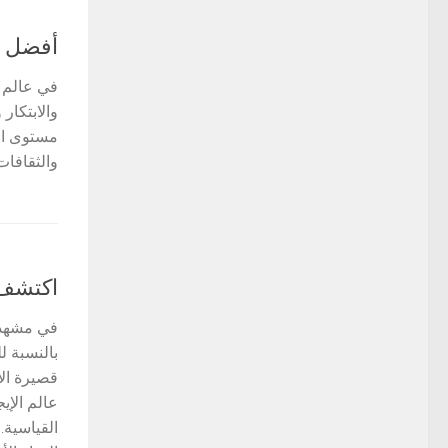
أفضل 20 مركزًا للمؤتمرات عالميًا: التقرير العالمي 2024
في عالم ا
مستوى الع
والثقافات
اكتشف 
في مشهد ا
بالنسبة ل
قصيرة الأ
عالم الإي
القياسية.