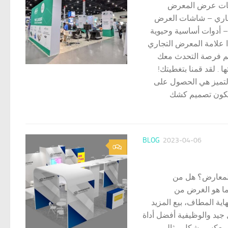
اشات عرض المعرض
تجاري – شاشات العرض
 أدوات أساسية وحيوية
ا علامة المعرض التجاري
هم فرصة التحدث معك
. لقد قمنا بتغطيتك!
تميز هي الحصول على
ن يكون تصميم كشك
BLOG
2023-04-06
0
المعارض؟ هل من
ما هو الغرض من
ة المطاف، بيع المزيد
يد والوظيفية أفضل أداة
ممك أن يعكس بشكل مثالي