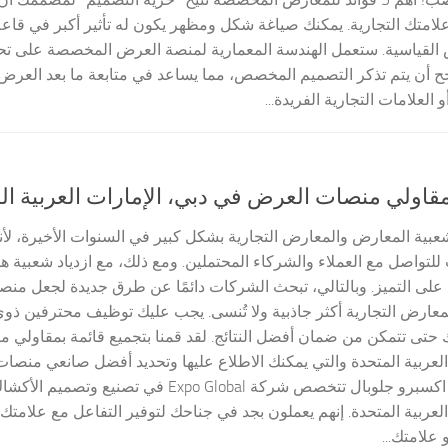
امتك التجارية. يمكنك صياغة شكل ومظهر يكون له تأثير أكبر في قاع
 القياسية. ستعمل الهندسة المعمارية لمنصة العرض المخصصة على تحس
 أن يتم تذكر التصميم المخصص، مما يساعد في متابعة ما بعد العرض.
و العلامات التجارية الفريدة...
مقاولي منصات العرض في دبي، الإمارات العربية ال
بية المعارض والمعارض التجارية بشكل كبير في السنوات الأخيرة، لأن
لتواصل مع العملاء والشركاء المحتملين. ومع ذلك، مع ازدياد شعبية ه
 على التميز. وبالتالي، تبحث الشركات دائمًا عن طرق جديدة لجعل م
عارض التجارية أكثر جاذبية ولا تُنسى. يجب عليك توظيف محترفين ذوي
حتى تتمكن من ضمان أفضل النتائج. لقد قمنا بتجميع قائمة بمقاولي
العربية المتحدة والتي يمكنك الاطلاع عليها وتحديد أفضل صانعي منصا
عملك. 1. اكسبرو جلوبال تتخصص شركة Expo Global ف
العربية المتحدة. إنهم يعملون بجد في جناحك لتوفير التفاعل مع علام
 علامتك...