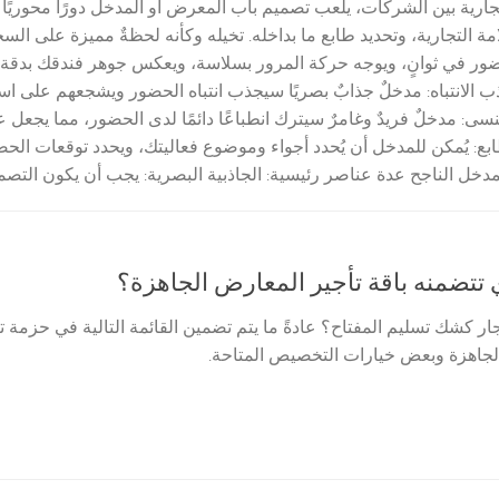
رية بين الشركات، يلعب تصميم باب المعرض أو المدخل دورًا محوريًا ف
امة التجارية، وتحديد طابع ما بداخله. تخيله وكأنه لحظةٌ مميزة على الس
ور في ثوانٍ، ويوجه حركة المرور بسلاسة، ويعكس جوهر فندقك بدقة. ا
ذب الانتباه: مدخلٌ جذابٌ بصريًا سيجذب انتباه الحضور ويشجعهم على ا
تُنسى: مدخلٌ فريدٌ وغامرٌ سيترك انطباعًا دائمًا لدى الحضور، مما يجعل
ابع: يُمكن للمدخل أن يُحدد أجواء وموضوع فعاليتك، ويحدد توقعات ال
دخل الناجح عدة عناصر رئيسية: الجاذبية البصرية: يجب أن يكون التصميم 
 تتضمنه باقة تأجير المعارض الجاهزة؟
ار كشك تسليم المفتاح؟ عادةً ما يتم تضمين القائمة التالية في حزمة
الجاهزة وبعض خيارات التخصيص المتاحة.