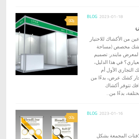
BLOG
2023-01-18
0
ض
ن من الأكشاك للاختيار
 وكشك مخصص (مساحة
 لمعرض مايندر: تصميم
اري؟ في هذا الدليل،
التجاري الأول أم
ئجار كشك عرض، بدءًا من
فك تتوفر أكشاك
ة، بدءًا من...
BLOG
2023-01-16
0
لافتات المجمعة بشكل