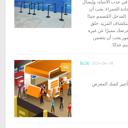
ي جذب الانتباه، وإيصال
جادة الحمراء: يجب أن
لمدخل المُصمم جيدًا
ستكشاف المزيد. خلق
 عرضك مميزًا عن غيره.
حضور.يجب أن يتضمن
جذابًا...
BLOG
2024-04-18
0
 تأجير كشك المعرض