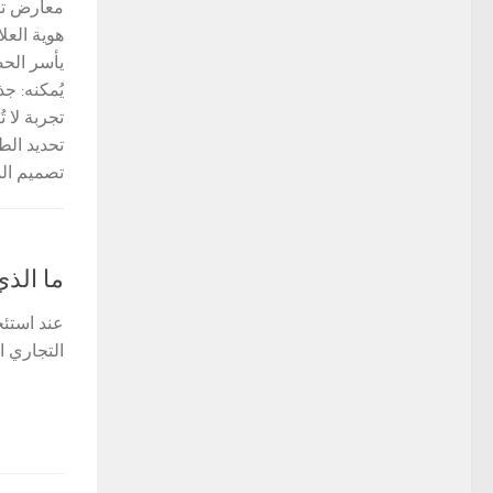
معارض تجا
هوية العل
يأسر الحض
يُمكنه: ج
تجربة لا 
تحديد الط
تصميم الم
ما الذي
عند استئج
التجاري 