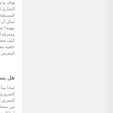
هناك ما 
التجاري 
المستقلة
يمكن أن ت
مهمة؟ سي
ومعرفة ال
كيف تجعل
خلفية معر
المعرض ال
هل يست
لماذا تب
الضروري 
المعرض؟ ل
من منتجا