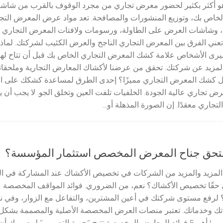
هو أكثر بكثير لحضور معرض تجاري من مجرد الوقوف بالقرب من ش
الخاص بك، وتوزيع المنشورات والمصافحة. تعد مواد عرض المعرض ال
، وشاشات العرض على الطاولة، ورسومات ولافتات المعرض التجاري –
عني الفرق بين المعرض التجاري الناجح والعرض الكئيب لشركتك. لماذ
رى الأشخاص علامة كشك المعرض التجاري الخاص بك قبل أن تتاح ل
مزيد عن شركتك. تحقق من عرضنا لأكشاك المعارض التجارية وملحقاتها 
 كشك المعرض التجاري مميزًا؟ إحدى الطرق لمساعدة كشكك على ال
ض تجاري عالية الجودة. الخلفيات تلفت العين وتخلق الجو. لا يجب أ
تجاري معقدًا. إن الصورة المذهلة أو...
حق جناح المعرض المخصص استثمار المؤسسة؟
دأ المزيد والمزيد من الشركات في تخصيص الأكشاك عند المشاركة في 
حقًا تخصيص الأكشاك؟ نعم، من الضروري. فوائد المواقف المخصصة 
رفع مستوى شركتك في أعين المشترين، والتفاعل مع الزوار، وفي نهاي
تك وخدماتك. تعتبر منصات العرض المخصصة الأصلية والمصممة بشكل ج
لهذا المنصب! أهم 5 فوائد للمعارض المخصصة تتيح “حرية التصميم” لمص