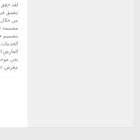
من خلال م
بتصميم خد
نحن موجود
معرض Maeander بحلوله الإبداعية...