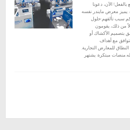
جاحًا باهرًا وهو أمر رائع بالفعل! الآن، دعونا
هذه الأحداث. يميز معرض مايندر نفسه
يكم سبب تألقهم:حلول
الجميع. وبدلاً من ذلك، يقومون
لق بتصميم الأكشاك أو
يجية، يضمن Maeander أن كل جانب يتوافق مع أهداف
رض بناء وتأجير واسع النطاق للمعارض التجارية.
له.منصات مبتكرة: يشتهر