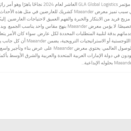
لقد حقق مؤتمر GLA Global Logistics العاشر لعام 2024 ن
نتعمق في سبب تميز معرض Maeander كشريك للعارضين في مثل 
زيج فريد من الابتكار والخبرة والفهم العميق لاحتياجات العارضين. إل
مصممة خصيصًا: لا يؤمن معرض Maeander بنهج مقاس واحد يناسب 
ماتهم بدقة لتلبية المتطلبات المحددة لكل عارض. سواء كان الأمر يتع
الخدمات اللوجستية أو الاستراتيجيات الترو
العارض.الوصول العالمي: يحتوي معرض Maeander على ع
ون في دولة الإمارات العربية المتحدة والعربية والشرق الأوسط بأكم