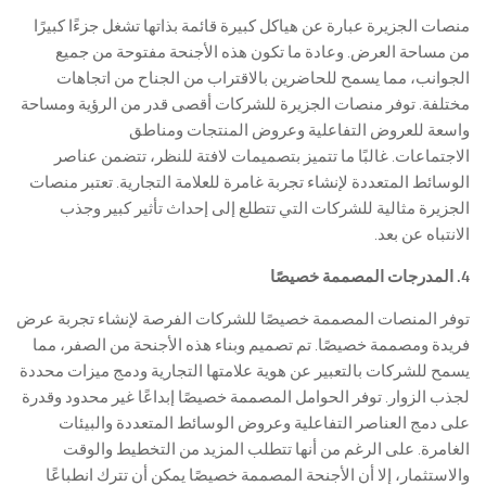
منصات الجزيرة عبارة عن هياكل كبيرة قائمة بذاتها تشغل جزءًا كبيرًا
من مساحة العرض. وعادة ما تكون هذه الأجنحة مفتوحة من جميع
الجوانب، مما يسمح للحاضرين بالاقتراب من الجناح من اتجاهات
مختلفة. توفر منصات الجزيرة للشركات أقصى قدر من الرؤية ومساحة
واسعة للعروض التفاعلية وعروض المنتجات ومناطق
الاجتماعات. غالبًا ما تتميز بتصميمات لافتة للنظر، تتضمن عناصر
الوسائط المتعددة لإنشاء تجربة غامرة للعلامة التجارية. تعتبر منصات
الجزيرة مثالية للشركات التي تتطلع إلى إحداث تأثير كبير وجذب
الانتباه عن بعد.
4. المدرجات المصممة خصيصًا
توفر المنصات المصممة خصيصًا للشركات الفرصة لإنشاء تجربة عرض
فريدة ومصممة خصيصًا. تم تصميم وبناء هذه الأجنحة من الصفر، مما
يسمح للشركات بالتعبير عن هوية علامتها التجارية ودمج ميزات محددة
لجذب الزوار. توفر الحوامل المصممة خصيصًا إبداعًا غير محدود وقدرة
على دمج العناصر التفاعلية وعروض الوسائط المتعددة والبيئات
الغامرة. على الرغم من أنها تتطلب المزيد من التخطيط والوقت
والاستثمار، إلا أن الأجنحة المصممة خصيصًا يمكن أن تترك انطباعًا