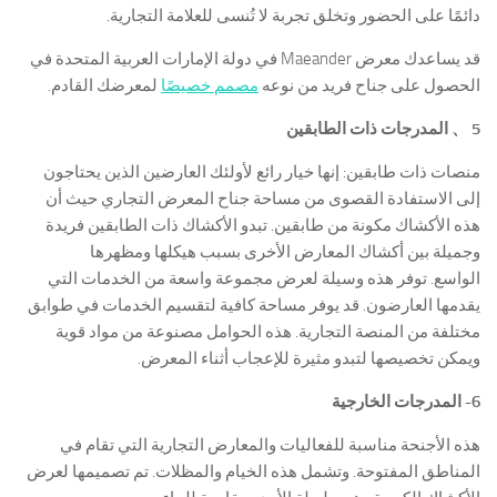
دائمًا على الحضور وتخلق تجربة لا تُنسى للعلامة التجارية.
قد يساعدك معرض Maeander في دولة الإمارات العربية المتحدة في
الحصول على جناح فريد من نوعه
مصمم خصيصًا
لمعرضك القادم.
5 、 المدرجات ذات الطابقين
منصات ذات طابقين: إنها خيار رائع لأولئك العارضين الذين يحتاجون
إلى الاستفادة القصوى من مساحة جناح المعرض التجاري حيث أن
هذه الأكشاك مكونة من طابقين. تبدو الأكشاك ذات الطابقين فريدة
وجميلة بين أكشاك المعارض الأخرى بسبب هيكلها ومظهرها
الواسع. توفر هذه وسيلة لعرض مجموعة واسعة من الخدمات التي
يقدمها العارضون. قد يوفر مساحة كافية لتقسيم الخدمات في طوابق
مختلفة من المنصة التجارية. هذه الحوامل مصنوعة من مواد قوية
ويمكن تخصيصها لتبدو مثيرة للإعجاب أثناء المعرض.
6- المدرجات الخارجية
هذه الأجنحة مناسبة للفعاليات والمعارض التجارية التي تقام في
المناطق المفتوحة. وتشمل هذه الخيام والمظلات. تم تصميمها لعرض