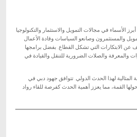
لمالية لعام 2025 حدثًا هامًا يجمع بين أبرز الأسماء في مجالات التمويل والاستثمار والتكنولوجيا
التمويل والمستثمرون وصانعو السياسات وقادة الأعمال
 عن الابتكارات التي تشكل القطاع. بفضل برامجها
زين، تقدم قمة FastBull للمشاركين الأدوات والمعرفة والصلات الضرورية للتنقل والقيادة في
هة المثالية لهذا الحدث الدولي. تتوافق جهود دبي في
لها القمة، مما يعزز أهمية الحدث كفرصة للقاء رواد