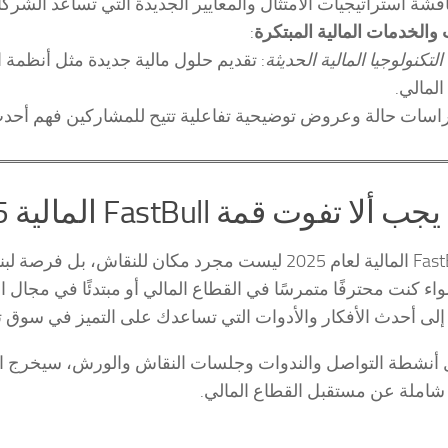
قشة استراتيجيات الامتثال والمعايير الجديدة التي تساعد الشركا
 والخدمات المالية المبتكرة
:
تكنولوجيا المالية الحديثة
: تقديم حلول مالية جديدة مثل أنظمة
لمالي.
ات حالة وعروض توضيحية تفاعلية تتيح للمشاركين فهم أحدث 
 ألا تفوت قمة FastBull المالية 2025؟
قمة FastBull المالية لعام 2025 ليست مجرد مكان للن
واء كنت محترفًا متمرسًا في القطاع المالي أو مبتدئًا في مجال ال
لى أحدث الأفكار والأدوات التي تساعدك على التميز في سوق 
أنشطة التواصل والندوات وجلسات النقاش والورش، سيخرج المش
املة عن مستقبل القطاع المالي.