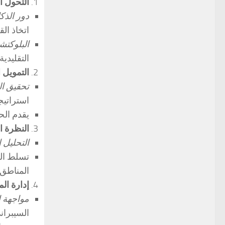
التحول ا
دور الذك
اتخاذ ال
البلوكتشين
التقليدية.
التمويل ا
تحقيق ال
استراتيج
يقدم الحضور تج
النظرة ا
التحليل 
تسلط الج
المناطق.
إدارة ال
مواجهة ا
السيبران