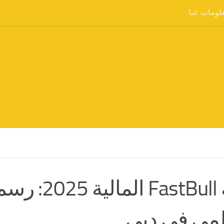
لومات عنا
قمة astBull
لمي في دبي