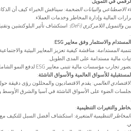
لرقمي في التمويل
:
اء الاصطناعي والبيانات الضخمة
: سيناقش الخبراء كيف أن الذكا
قرارات المالية وإدارة المخاطر وخدمات العملاء.
 والتمويل اللامركزي (DeFi)
: استكشاف تأثير البلوكتشين وتقنيا
لمستدام والاستثمار وفق معايير ESG
:
تنمية المستدامة
: مناقشة كيفية تعزيز المعايير البيئية والاجتما
يات مالية مستدامة على المدى الطويل.
ارب مؤسسات مالية تتبنى معايير ESG لدفع النمو الشامل في القطاع المالي.
لمستقبلية للأسواق العالمية والأسواق الناشئة
:
الاقتصادي العالمي
: يقدم الاقتصاديون والمحللون رؤى دقيقة حول
لسات الضوء على الأسواق الناشئة في آسيا والشرق الأوسط وأف
مخاطر والتغيرات التنظيمية
:
لمخاطر التنظيمية المتغيرة
: استكشاف أفضل السبل للتكيف مع الب
ي.