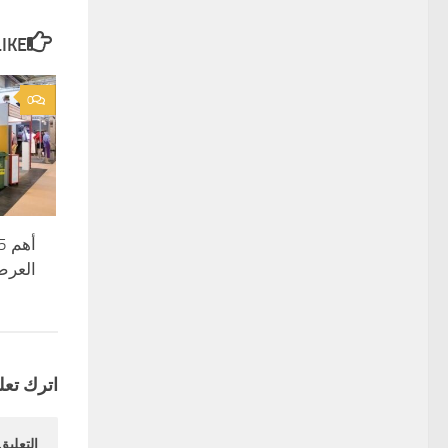
E...
0
العرض
اترك تعلي
التعليق