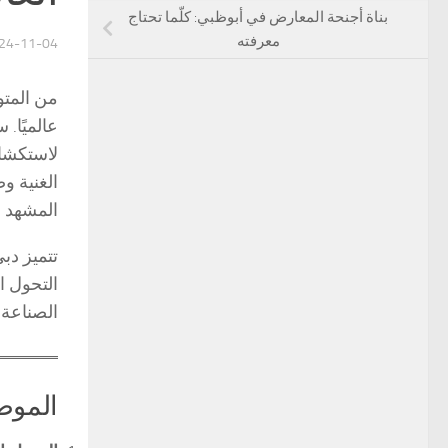
بناة أجنحة المعارض في أبوظبي: كلّما تحتاج
معرفته
24-11-04
عالميًا.
لاستكشاف
المشهد ا
تتميز دبي
التحول ا
الصناعة.
الموضو