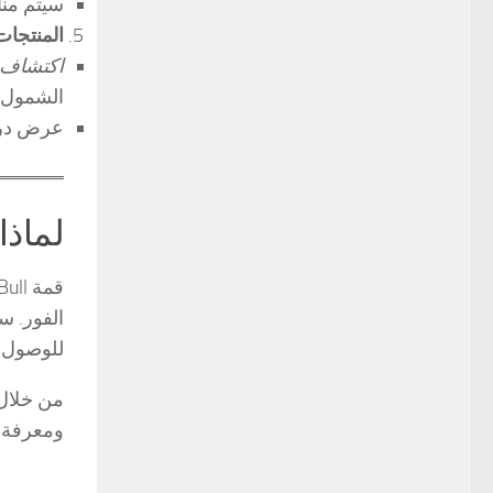
سيتم منا
المنتجات
اكتشاف ال
الشمول ا
عرض دراس
لماذا يجب
الفور. س
للوصول إ
من خلال 
ومعرفة ش