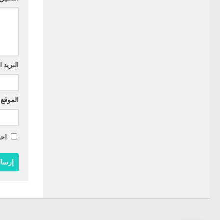
البريد 
الموقع 
احف