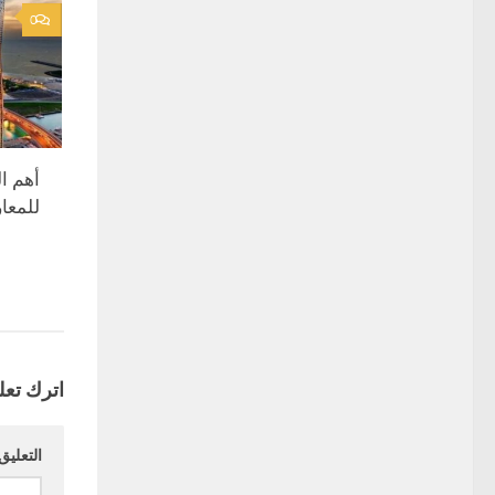
0
أهم ا
للمعا
اترك تعلي
التعليق