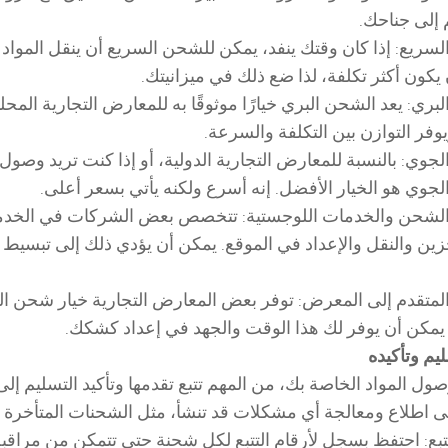
 إلى جناحك.
سريع: إذا كان وقتك ينفد، يمكن للشحن السريع أن ينقل المواد
يكون أكثر تكلفة، لذا ضع ذلك في ميزانيتك.
بري: يعد الشحن البري خيارًا موثوقًا به للمعارض التجارية المح
وفر التوازن بين التكلفة والسرعة.
جوي: بالنسبة للمعارض التجارية الدولية، أو إذا كنت تريد وص
جوي هو الخيار الأفضل. إنه أسرع ولكنه يأتي بسعر أعلى.
لشحن والخدمات اللوجستية: تتخصص بعض الشركات في الخدمات 
زين والنقل والإعداد في الموقع. يمكن أن يؤدي ذلك إلى تبسيط 
متقدم إلى المعرض: توفر بعض المعارض التجارية خيار شحن الم
مكن أن يوفر لك هذا الوقت والجهد في إعداد كشكك.
ليم وتأكيده
ول المواد الخاصة بك، من المهم تتبع تقدمها وتأكيد التسليم 
لى اطلاع ومعالجة أي مشكلات قد تنشأ، مثل الشحنات المتأخرة أو
تتبع: احتفظ بسجل لأرقام التتبع لكل شحنة حتى تتمكن من مراقبة