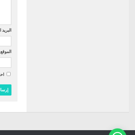
البريد 
الموقع 
احف