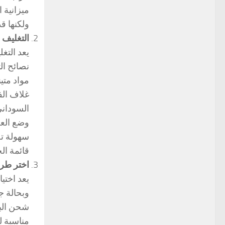
ميزانية 
ولكنها ق
التغليف 
يعد التغ
نصائح ال
مواد متي
غلاف الف
السوداني
وضع الع
سهولة تح
قائمة ال
اختر طر
يعد اختي
وبحالة ج
شحن البضا
مناسبة ل