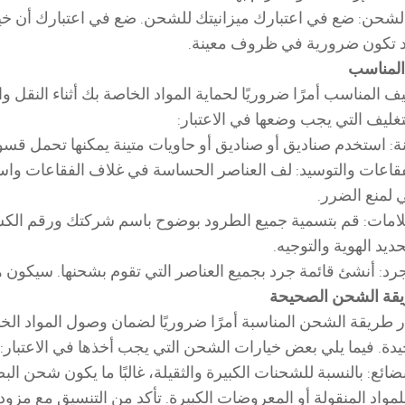
الشحن: ضع في اعتبارك ميزانيتك للشحن. ضع في اعتبارك أن خ
د تكون ضرورية في ظروف معينة.
المناسب
ليف المناسب أمرًا ضروريًا لحماية المواد الخاصة بك أثناء النقل 
تغليف التي يجب وضعها في الاعتبار:
نة: استخدم صناديق أو صناديق أو حاويات متينة يمكنها تحمل قسوة
قاعات والتوسيد: لف العناصر الحساسة في غلاف الفقاعات واستخ
 لمنع الضرر.
لامات: قم بتسمية جميع الطرود بوضوح باسم شركتك ورقم الك
ديد الهوية والتوجيه.
جرد: أنشئ قائمة جرد بجميع العناصر التي تقوم بشحنها. سيكون هذا
يقة الشحن الصحيحة
ار طريقة الشحن المناسبة أمرًا ضروريًا لضمان وصول المواد ا
يدة. فيما يلي بعض خيارات الشحن التي يجب أخذها في الاعتبار:
ئع: بالنسبة للشحنات الكبيرة والثقيلة، غالبًا ما يكون شحن البضا
لمواد المنقولة أو المعروضات الكبيرة. تأكد من التنسيق مع مزو