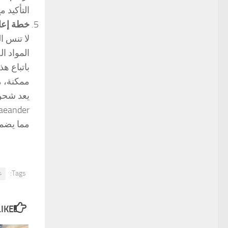
التأكيد 
خطة إعا
لا تنس ا
المواد ا
باتباع ه
ممكنة، م
يعد شحن 
مما يضمن
Tags:
ع
E...