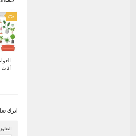
E...
0
العوام
أثاث 
اترك تعلي
التعليق