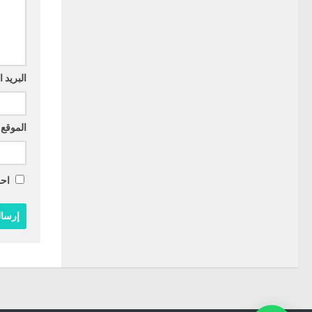
البريد 
الموقع 
احف