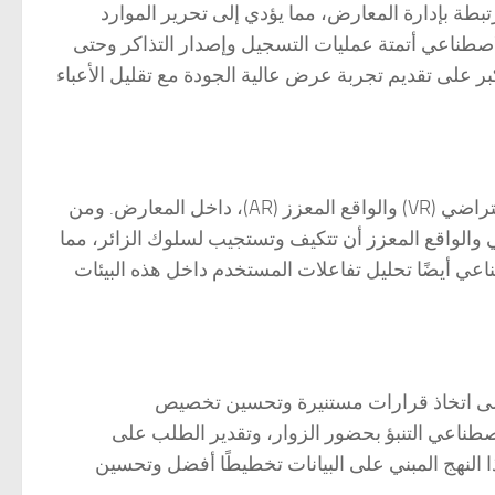
تبطة بإدارة المعارض، مما يؤدي إلى تحرير الموارد
لاصطناعي أتمتة عمليات التسجيل وإصدار التذاكر وحتى
بر على تقديم تجربة عرض عالية الجودة مع تقليل الأعباء
يستطيع الذكاء الاصطناعي تضخيم تأثير التقنيات الغامرة، مثل الواقع الافتراضي (VR) والواقع المعزز (AR)، داخل المعارض. ومن
 والواقع المعزز أن تتكيف وتستجيب لسلوك الزائر، مما
عي أيضًا تحليل تفاعلات المستخدم داخل هذه البيئات
على اتخاذ قرارات مستنيرة وتحسين تخصيص
لاصطناعي التنبؤ بحضور الزوار، وتقدير الطلب على
ا النهج المبني على البيانات تخطيطًا أفضل وتحسين