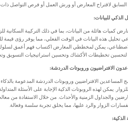
لسابق لاقتراح المعارض أو ورش العمل أو فرص التواصل ذات الص
عارض كميات هائلة من البيانات، بما في ذلك التركيبة السكانية لل
ي تحليل هذه البيانات في الوقت الفعلي، مما يوفر رؤى قيمة 
لاصطناعي، يمكن لمخططي المعارض اكتساب فهم أعمق لسلوك الز
 لتحسين تخطيطات الأكشاك وتحسين استراتيجيات التسويق وت
 المساعدين الافتراضيين وروبوتات الدردشة المدعومة بالذكا
للزوار. يمكن لهذه الروبوتات الذكية الإجابة على الأسئلة المتدا
رضين والجداول الزمنية والأحداث. من خلال الاستفادة من معالجة
سارات الزوار والرد عليها، مما يخلق تجربة سلسة وفعالة.