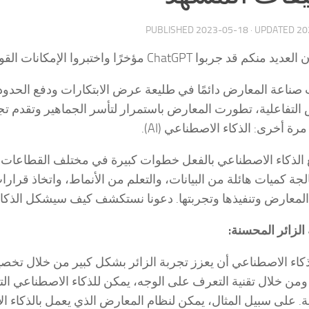
PUBLISHED
2023-05-18
· UPDATED
20
ربوا ChatGPT مؤخرًا واختبروا الإمكانات القوية للذكاء الاصطناعي في حياتنا.
 صناعة المعارض دائمًا في طليعة عرض الابتكارات ودفع الحدود ع
التفاعلية، تطورت المعارض باستمرار لتأسر الجماهير وتقدم تجا
رة أخرى: الذكاء الاصطناعي (AI).
الذكاء الاصطناعي بالفعل خطوات كبيرة في مختلف القطاعات، بما
جة كميات هائلة من البيانات، والتعلم من الأنماط، واتخاذ قرارا
لمعارض وتنفيذها وتجربتها. دعونا نستكشف كيف سيشكل الذكا
كاء الاصطناعي أن يعزز تجربة الزائر بشكل كبير من خلال تخ
 ومن خلال تقنية التعرف على الوجه، يمكن للذكاء الاصطناعي ال
 على سبيل المثال، يمكن لنظام المعارض الذي يعمل بالذكاء الاص