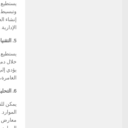
يستطيع ا
وتبسيط ا
إنشاء ال
الإدارية.
5. التقنيات الغامرة:
خلال دمج
يؤدي إلى
الغامرة،
6. التحليلات التنبؤية:
يمكن للق
الموارد.
معارض مح