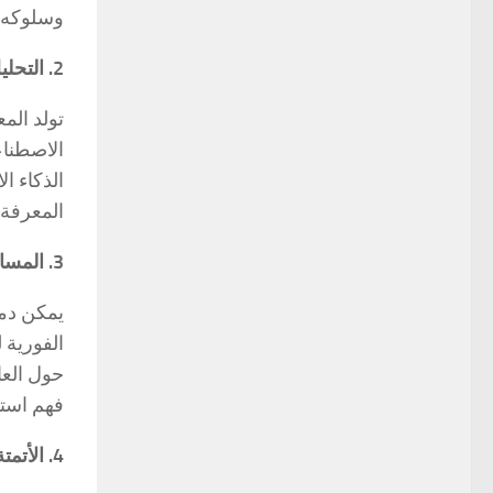
وسلوكه ا
2. التحليل الذكي للبيانات:
تولد الم
الاصطناع
الذكاء ا
المعرفة
3. المساعدون الافتراضيون وروبوتات الدردشة:
يمكن دمج
الفورية 
حول العا
فهم استف
4. الأتمتة الذكية: