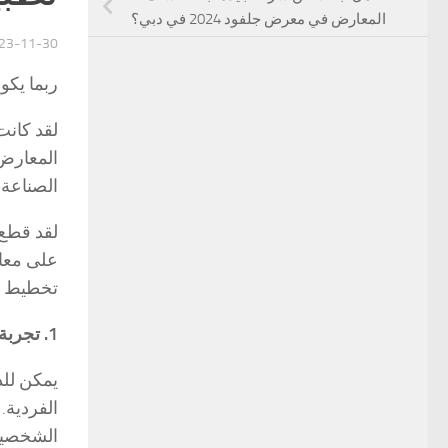
المعارض في معرض جلفود 2024 في دبي؟
23-11-30
ربما يكون العديد منكم قد ج
لقد كانت
المعارض 
الصناعة م
لقد قطع 
على معال
تخطيط ا
1. تجربة الزائر المحسنة:
يمكن للذ
الفردية.
الشخصية.