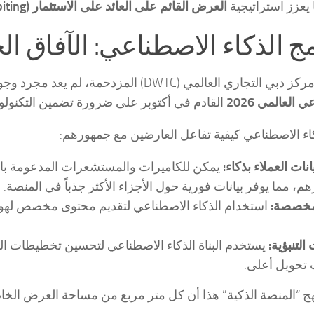
ما يعزز استراتيجية
العرض القائم على العائد على الاستثمار (ROI-Driven Exhibiting)
ري العالمي (DWTC) المزدحمة، لم يعد مجرد وجود جناح مذهل بصرياً كافياً. يؤكد
 العالمي 2026
القادم في أكتوبر على ضرورة تضمين التكنولوجي
كاء الاصطناعي كيفية تفاعل العارضين مع جمهورهم:
انات العملاء بذكاء:
يمكن للكاميرات والمستشعرات المدعومة بالذك
، مما يوفر بيانات فورية حول الأجزاء الأكثر جذباً في المنصة.
مخصصة:
استخدام الذكاء الاصطناعي لتقديم محتوى مخصص لهواتف 
 التنبؤية:
يستخدم البناة الذكاء الاصطناعي لتحسين تخطيطات الم
 تحويل أعلى.
 “المنصة الذكية” هذا أن كل متر مربع من مساحة العرض الخاصة