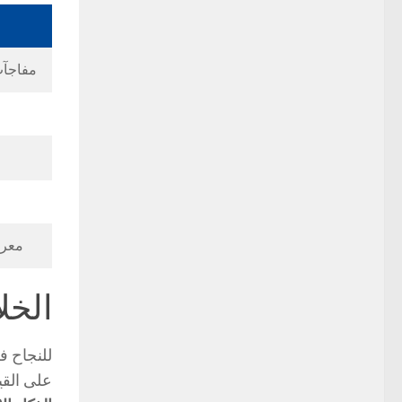
مفاجآت صيف دب
معرض إندك
الخل
للنجاح ف
على القيم