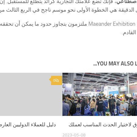
لاصطناعي
، فإنك تضع علامتك التجارية كرائد يتطلع للمستقبل. إ
الدقيقة هي الخطوة الأولى نحو موسم ناجح في الربع الثالث من عام 
نحن في Maeander Exhibition ملتزمون بتجاوز حدود ما
لقادم.
YOU MAY ALSO LIK
0
دليل للعملاء الدوليين العا
2023-05-08