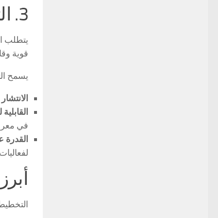
3. التصميم المعياري: المرونة بين الصيف والخريف
يتطلب ال
قوية وقا
يسمح الت
الانتشار 
القابلية 
في مع
القدرة ع
لفعاليات
أبرز 
التخطيط 