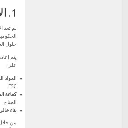
1. الاستدامة في فعاليات دبي: ما وراء الشعارات الخضراء
لم تعد ا
الحكومية وأهداف ESG (البيئية وا
حلول الع
يتم إعاد
على:
المواد ال
FSC.
كفاءة ال
الجناح.
بناء خالي
من خلال 