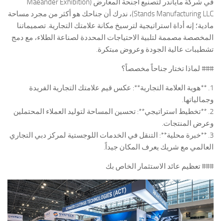
في شركة ماياندر لتصنيع أجنحة المعارض (Maeander Exhibition
Stands Manufacturing LLC)، ندرك أن جناحك هو أكثر من مجرد مساحة
مادية؛ إنه أداة استراتيجية لترسيخ مكانة علامتك التجارية. تصميماتنا
المخصصة مصممة لتلبية الاحتياجات المحددة لصناعة الطلاء، مع دمج
تشطيبات عالية الجودة وعروض مبتكرة.
### لماذا تختار جناحاً مخصصاً؟
1. **هوية العلامة التجارية**: عكس قيم علامتك التجارية الفريدة
وجمالياتها.
2. **تخطيط استراتيجي**: تحسين المساحة لتوليد العملاء المحتملين
وعرض المنتجات.
3. **خبرة محلية**: التنقل في الخدمات اللوجستية لمركز دبي التجاري
العالمي مع شريك يعرف المكان جيداً.
### تعظيم عائد الاستثمار الخاص بك