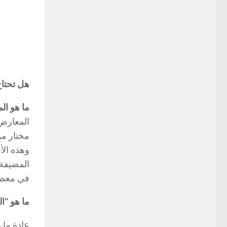
هل تحتا
ما هو ا
المعارض 
مختار من
وهذه الأ
المضيفة ل
في معظم
ما هو “
عادة ما 