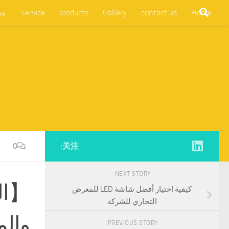
Home
contact us
Gallery
products
Service
مع
0
关注:
NEXT STORY
【الد
كيفية اختيار أفضل شاشة LED للمعرض
التجاري للشركة
والم
PREVIOUS STORY