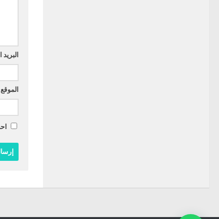
البريد 
الموقع 
احف