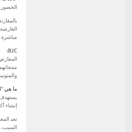
الحضور. 
بالمقارن
العارضة 
مباشرة م
B2C:
المعارض 
منتجاتهم
والمتوسط
ما هي “ا
يستهدف ا
إنشاء أ
تعد المع
السبب، ف