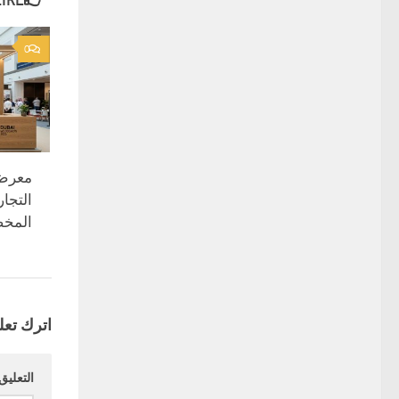
E...
0
التجا
المخ
اترك تعلي
التعليق