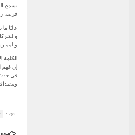
يسمح الم
فرصة رئي
غالبًا م
والشركات
والممارس
الكلمة ال
إن فهم ا
ومصداقي
Tags:
ت