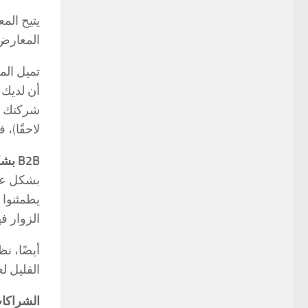
يتيح الم
المعارض 
تميل الم
أن لديك 
شركتك وع
لاحقًا)،
B2B بشكل صارم:
بشكل عام
يطمئنوا 
الزوار ف
أيضًا، ن
القليل ل
الشراكات