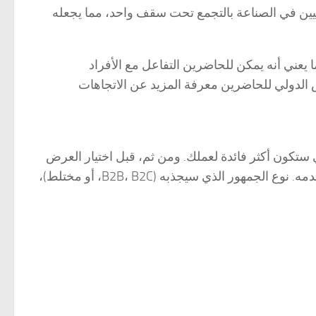
سيين في الصناعة بالتجمع تحت سقف واحد، مما يجعله
ما يعني أنه يمكن للحاضرين التفاعل مع الأفراد
ض الدولي للحاضرين معرفة المزيد عن الاتجاهات
كون أكثر فائدة لعملك. ومن ثم، قبل اختيار العرض
في حدث ما، من المهم إجراء بحث مكثف ومعرفة نوع العرض الذي سيقدمه. نوع الجمهور الذي سيجذبه (B2B، B2C، أو مختلط)،