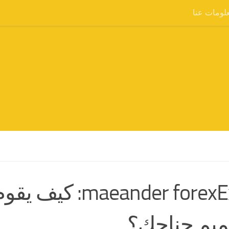
لومات عنا
nder forexExpo
ميم جناحك؟