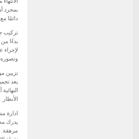
الانتهاء
بمجرد أن
دائمًا م
تركيب ج
بدءًا من
لإجراء ع
وتصوره ف
تزيين م
يعد تجمي
النهائية
الأنظار.
ادارة م
يدرك مص
مرهقة. 