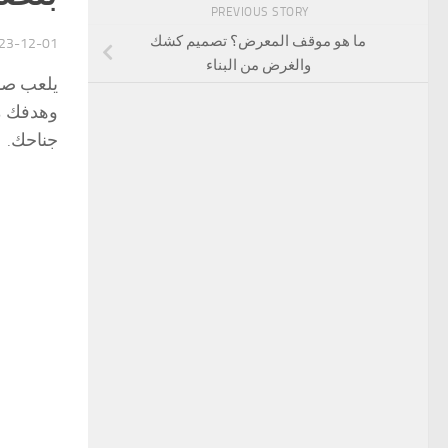
PREVIOUS STORY
ما هو موقف المعرض؟ تصميم كشك
23-12-01
والغرض من البناء
يلعب صان
وهدفك من
جناحك.