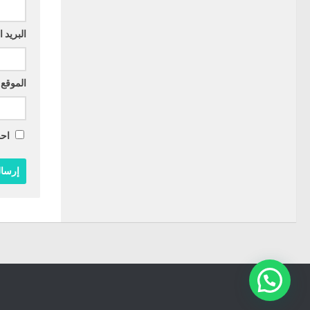
البريد 
الموقع 
احف