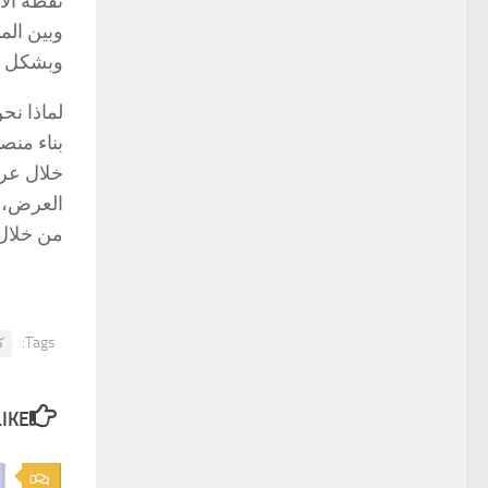
نقطة الا
وبين الم
وبشكل ع
لماذا نح
بناء منص
خلال عرو
العرض، و
من خلال 
Tags:
ك
E...
0