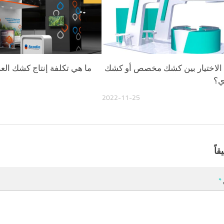
 الاختيار بين كشك مخصص أو كشك
ما هي تكلفة إنتاج كشك ال
ي؟
2022-11-25
قاً
*