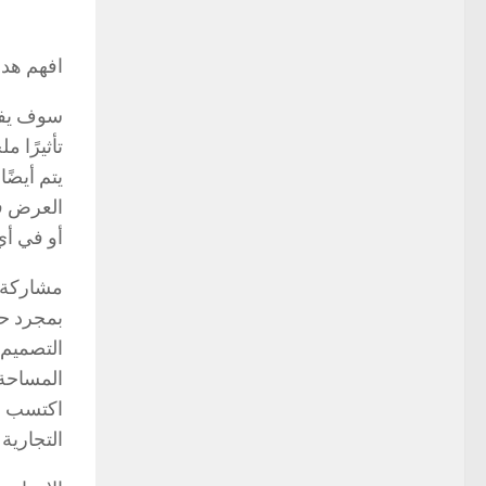
افهم هدف
سوف يفه
تأثيرًا 
يتم أيضً
العرض في
أو في أي
مشاركة أ
بمجرد حص
التصميم 
المساحة 
اكتسب سن
التجارية 