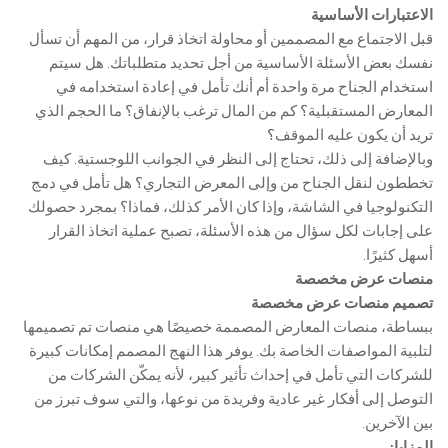
الاعتبارات الأساسية
قبل الاجتماع مع المصممين أو محاولة اتخاذ قرار، من المهم أن تسأل
نفسك بعض الأسئلة الأساسية من أجل تحديد متطلباتك. هل سيتم
استخدام الجناح مرة واحدة أم أنك تأمل في إعادة استخدامه في
المعارض المستقبلية؟ كم من المال ترغب بالإنفاق؟ ما الحجم الذي
تريد أن يكون عليه الموقف؟
وبالإضافة إلى ذلك، تحتاج إلى النظر في الجوانب اللوجستية. كيف
تخططون لنقل الجناح من وإلى المعرض التجاري؟ هل تأمل في دمج
التكنولوجيا في الشاشة، وإذا كان الأمر كذلك، فماذا؟ بمجرد حصولك
على إجابات لكل سؤال من هذه الأسئلة، تصبح عملية اتخاذ القرار
أسهل كثيرًا.
منصات عرض مخصصة
تصميم منصات عرض مخصصة
ببساطة، منصات المعارض المصممة خصيصًا هي منصات تم تصميمها
لتلبية المواصفات الخاصة بك. يوفر هذا النهج المصمم إمكانات كبيرة
للشركات التي تأمل في إحداث تأثير كبير، لأنه يمكّن الشركات من
التوصل إلى أفكار غير عادية وفريدة من نوعها، والتي سوف تبرز من
بين الآخرين.
المزايا: