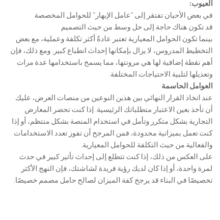
العيوب:
في بعض الأحيان تفتقر إلى “عامل الإبهار” للحوامل المخصصة
قد تكون هناك حاجة إلى حل وسط من حيث التصميم
بينما تكون الحوامل المعيارية تعتبر عادةً أكثر تكلفة وعملية، مع بعض
التخطيط المدروس، لا يزال بإمكانها إحداث انطباع كبير. ومع ذلك، فإن
أهم نقطة إضافية لها هي مرونتها، مما يسمح باستخدامها عدة مرات
وتعديلها لتلبية الاحتياجات المختلفة.
العوامل الحاسمة
عند اتخاذ القرار النهائي بين هذين النوعين من منصات العرض، عليك
أن تأخذ بعين الاعتبار متطلباتك الرئيسية. إذا كنت تحضر المعارض
التجارية بشكل متكرر وتأمل في استخدام المنصة بشكل منتظم، أو إذا
كنت تعمل بميزانية محدودة، فمن المرجح أن تفوز تعدد الاستخدامات
والفعالية من حيث التكلفة للحوامل المعيارية.
على العكس من ذلك، إذا كنت تتطلع إلى إحداث تأثير كبير في حدث
لمرة واحدة، أو إذا كان لديك رؤية فريدة لشاشتك، فإن النهج الأكثر
تخصيصًا في البناء قد يرجح كفة الميزان لصالح حامل مصمم خصيصًا.