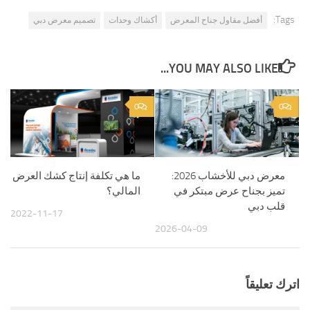
Tags:
أفضل مقاول جناح المعرض
أكشاك وحدات
تصميم معرض دبي
YOU MAY ALSO LIKE...
0
0
معرض دبي للأخشاب 2026:
ما هي تكلفة إنتاج كشك العرض
تميز بجناح عرض مبتكر في
المالي؟
قلب دبي
2022-11-17
2026-04-09
اترك تعليقاً