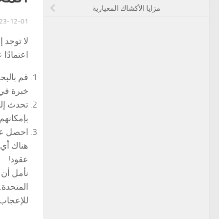
مزايا الأكشاك المعيارية
23-12-01
لا توجد 
اعتمادًا
قم بالبح
خبرة في
تحدث إلى
بإمكانهم
احصل عل
هناك أي 
عقود!
نأمل أن 
للإعجاب 