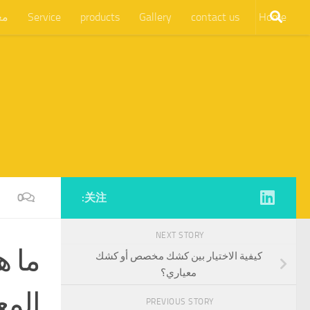
Home
contact us
Gallery
products
Service
مع
0
关注:
NEXT STORY
ما ه
كيفية الاختيار بين كشك مخصص أو كشك
معياري؟
المع
PREVIOUS STORY