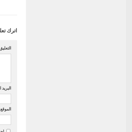
اترك تعلي
التعليق
البريد 
الموقع 
احف